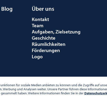
Blog
Über uns
Kontakt
Team
Aufgaben, Zielsetzung
Geschichte
Räumlichkeiten
Förderungen
Logo
010 WIEN
unktionen für soziale Medien anbieten zu können und die Zugriffe auf un
en, Werbung und Analysen weiter. Unsere Partner führen diese Information
e gesammelt haben. Weitere Informationen finden Sie in der
Datenschutzer
00 UHR
DATENSCHUTZ