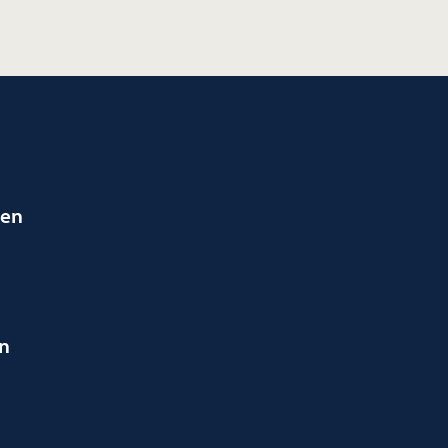
ien
en