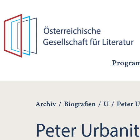
Progra
Archiv
/
Biografien
/
U
/
Peter U
Peter Urbani