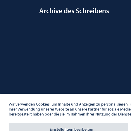
Archive des Schreibens
ÖSTERREICHISCHE GESELLSCHAFT FÜR LITERATUR
PALAIS WILCZEK, HERRENGASSE 5, STIEGE 1, 2. STOCK, 1
Wir verwenden Cookies, um Inhalte und Anzeigen zu personalisieren, F
TEL. + 43 1 533 81 59
Ihrer Verwendung unserer Website an unsere Partner für soziale Medi
OFFICE(AT)OGL.AT
bereitgestellt haben oder die sie im Rahmen Ihrer Nutzung der Dienst
ZVR-NR.: 508018443
BÜROZEITEN: MO – DO 10:00 – 16:00 UHR, FR 10:00 – 13:
Einstellungen bearbeiten
Ablehnen