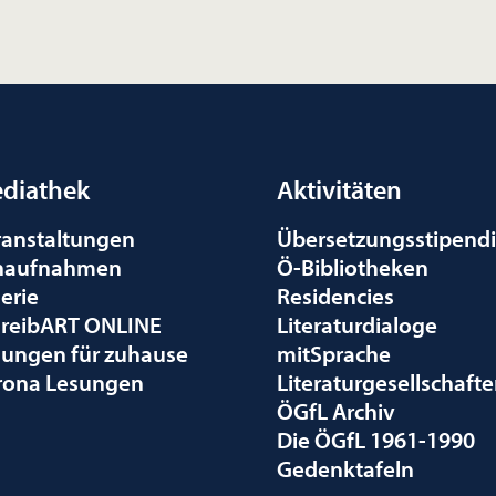
diathek
Aktivitäten
ranstaltungen
Übersetzungsstipend
naufnahmen
Ö-Bibliotheken
erie
Residencies
hreibART ONLINE
Literaturdialoge
sungen für zuhause
mitSprache
rona Lesungen
Literaturgesellschaft
ÖGfL Archiv
Die ÖGfL 1961-1990
Gedenktafeln