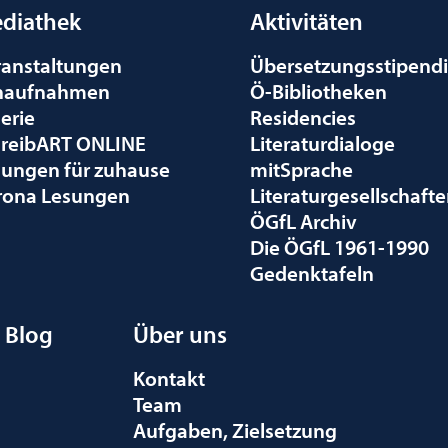
diathek
Aktivitäten
ranstaltungen
Übersetzungsstipend
naufnahmen
Ö-Bibliotheken
erie
Residencies
hreibART ONLINE
Literaturdialoge
sungen für zuhause
mitSprache
rona Lesungen
Literaturgesellschaft
ÖGfL Archiv
Die ÖGfL 1961-1990
Gedenktafeln
Blog
Über uns
Kontakt
Team
Aufgaben, Zielsetzung