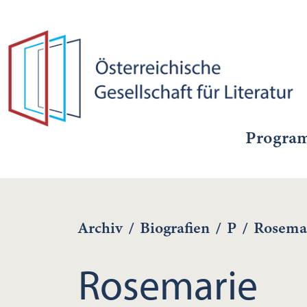
Progra
Archiv
/
Biografien
/
P
/
Rosemar
Rosemarie