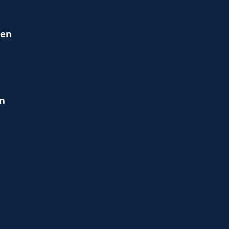
ien
en