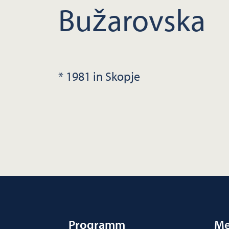
Bužarovska
* 1981 in Skopje
Programm
Me