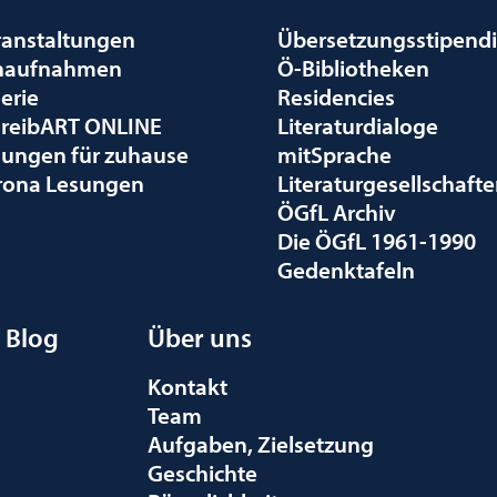
ranstaltungen
Übersetzungsstipend
naufnahmen
Ö-Bibliotheken
erie
Residencies
hreibART ONLINE
Literaturdialoge
sungen für zuhause
mitSprache
rona Lesungen
Literaturgesellschaft
ÖGfL Archiv
Die ÖGfL 1961-1990
Gedenktafeln
Blog
Über uns
Kontakt
Team
Aufgaben, Zielsetzung
Geschichte