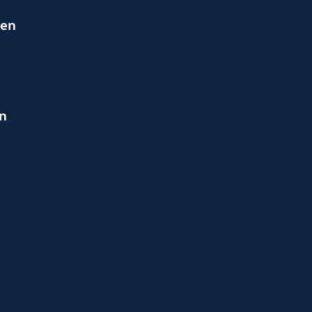
ien
en