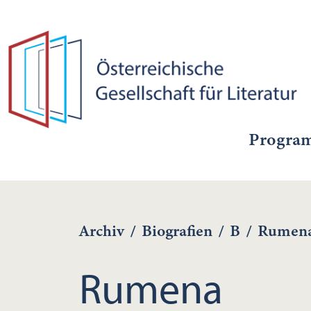
Progra
Archiv
/
Biografien
/
B
/
Rumena
Rumena