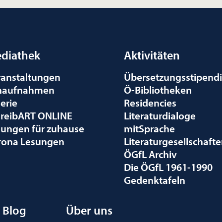
diathek
Aktivitäten
ranstaltungen
Übersetzungsstipend
naufnahmen
Ö-Bibliotheken
erie
Residencies
hreibART ONLINE
Literaturdialoge
sungen für zuhause
mitSprache
rona Lesungen
Literaturgesellschaft
ÖGfL Archiv
Die ÖGfL 1961-1990
Gedenktafeln
Blog
Über uns