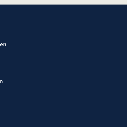
ien
en