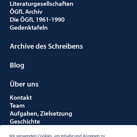
Literaturgesellschaften
ÖGfL Archiv
Die ÖGfL 1961-1990
Gedenktafeln
Archive des Schreibens
Blog
Über uns
Kontakt
Team
Aufgaben, Zielsetzung
Geschichte
Räumlichkeiten
Förderungen
Wir verwenden Cookies, um Inhalte und Anzeigen zu