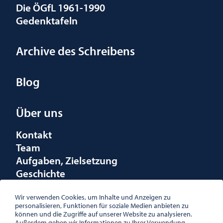
Die ÖGfL 1961-1990
Gedenktafeln
Archive des Schreibens
Blog
Über uns
Kontakt
Team
Aufgaben, Zielsetzung
Geschichte
Räumlichkeiten
Förderungen
Wir verwenden Cookies, um Inhalte und Anzeigen zu
personalisieren, Funktionen für soziale Medien anbieten zu
Logo
können und die Zugriffe auf unserer Website zu analysieren.
Außerdem geben wir Informationen zu Ihrer Verwendung