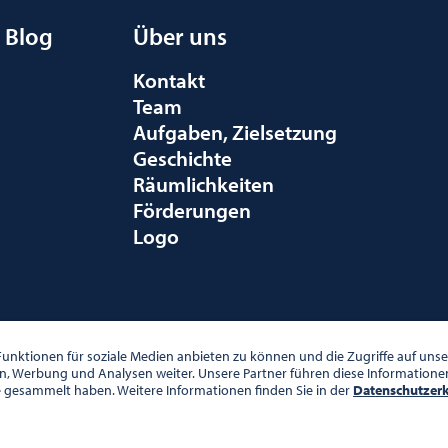
Blog
Über uns
Kontakt
Team
Aufgaben, Zielsetzung
Geschichte
Räumlichkeiten
Förderungen
Logo
010 WIEN
unktionen für soziale Medien anbieten zu können und die Zugriffe auf un
en, Werbung und Analysen weiter. Unsere Partner führen diese Information
e gesammelt haben. Weitere Informationen finden Sie in der
Datenschutzer
00 UHR
DATENSCHUTZ