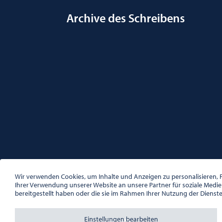
Archive des Schreibens
ÖSTERREICHISCHE GESELLSCHAFT FÜR LITERATUR
PALAIS WILCZEK, HERRENGASSE 5, STIEGE 1, 2. STOCK, 1
Wir verwenden Cookies, um Inhalte und Anzeigen zu personalisieren, F
TEL. + 43 1 533 81 59
Ihrer Verwendung unserer Website an unsere Partner für soziale Medi
OFFICE(AT)OGL.AT
bereitgestellt haben oder die sie im Rahmen Ihrer Nutzung der Dienst
ZVR-NR.: 508018443
BÜROZEITEN: MO – DO 10:00 – 16:00 UHR, FR 10:00 – 13:
Einstellungen bearbeiten
Ablehnen