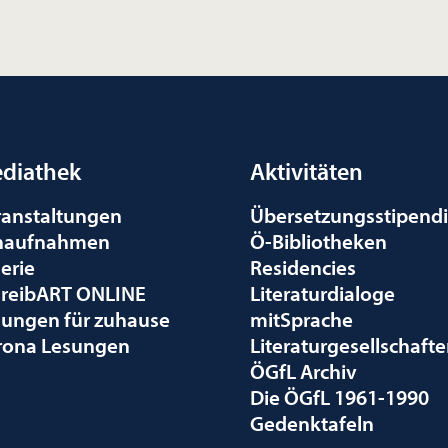
diathek
Aktivitäten
ranstaltungen
Übersetzungsstipend
naufnahmen
Ö-Bibliotheken
erie
Residencies
hreibART ONLINE
Literaturdialoge
sungen für zuhause
mitSprache
rona Lesungen
Literaturgesellschaft
ÖGfL Archiv
Die ÖGfL 1961-1990
Gedenktafeln