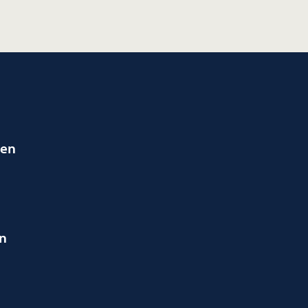
ien
en