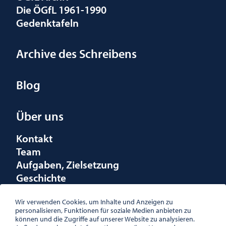
Die ÖGfL 1961-1990
Gedenktafeln
Archive des Schreibens
Blog
Über uns
Kontakt
Team
Aufgaben, Zielsetzung
Geschichte
Räumlichkeiten
Förderungen
Wir verwenden Cookies, um Inhalte und Anzeigen zu
personalisieren, Funktionen für soziale Medien anbieten zu
Logo
können und die Zugriffe auf unserer Website zu analysieren.