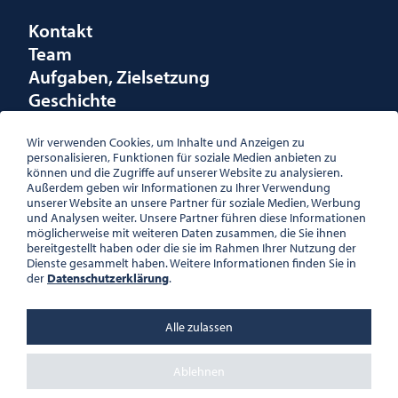
Kontakt
Team
Aufgaben, Zielsetzung
Geschichte
Räumlichkeiten
Förderungen
Wir verwenden Cookies, um Inhalte und Anzeigen zu
personalisieren, Funktionen für soziale Medien anbieten zu
Logo
können und die Zugriffe auf unserer Website zu analysieren.
Außerdem geben wir Informationen zu Ihrer Verwendung
unserer Website an unsere Partner für soziale Medien, Werbung
und Analysen weiter. Unsere Partner führen diese Informationen
möglicherweise mit weiteren Daten zusammen, die Sie ihnen
bereitgestellt haben oder die sie im Rahmen Ihrer Nutzung der
ÖSTERREICHISCHE
Dienste gesammelt haben. Weitere Informationen finden Sie in
GESELLSCHAFT FÜR LITERATUR
der
Datenschutzerklärung
.
PALAIS WILCZEK, HERRENGASSE
5, STIEGE 1, 2. STOCK, 1010 WIEN
TEL. + 43 1 533 81 59
Alle zulassen
OFFICE(AT)OGL.AT
ZVR-NR.: 508018443
BÜROZEITEN: MO – DO 10:00 –
Ablehnen
16:00 UHR, FR 10:00 – 13:00 UHR
DATENSCHUTZ