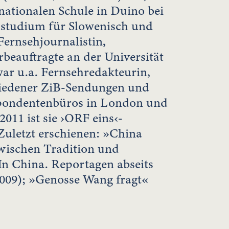
nationalen Schule in Duino bei
hstudium für Slowenisch und
 Fernsehjournalistin,
beauftragte an der Universität
ar u.a. Fernsehredakteurin,
iedener ZiB-Sendungen und
spondentenbüros in London und
2011 ist sie ›ORF eins‹-
Zuletzt erschienen: »China
zwischen Tradition und
In China. Reportagen abseits
2009); »Genosse Wang fragt«