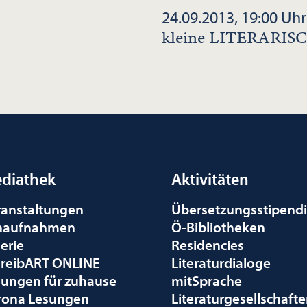
24.09.2013, 19:00 Uhr
kleine LITERAR
diathek
Aktivitäten
ranstaltungen
Übersetzungsstipend
naufnahmen
Ö-Bibliotheken
erie
Residencies
hreibART ONLINE
Literaturdialoge
sungen für zuhause
mitSprache
rona Lesungen
Literaturgesellschaft