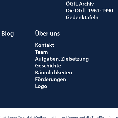
ÖGfL Archiv
Die ÖGfL 1961-1990
Gedenktafeln
Blog
Über uns
Kontakt
Team
Aufgaben, Zielsetzung
Geschichte
Räumlichkeiten
Förderungen
Logo
010 WIEN
unktionen für soziale Medien anbieten zu können und die Zugriffe auf un