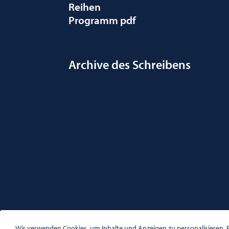
Reihen
Programm pdf
Archive des Schreibens
ÖSTERREICHISCHE GESELLSCHAFT FÜR LITERATUR
PALAIS WILCZEK, HERRENGASSE 5, STIEGE 1, 2. STOCK, 1
Wir verwenden Cookies, um Inhalte und Anzeigen zu personalisieren, F