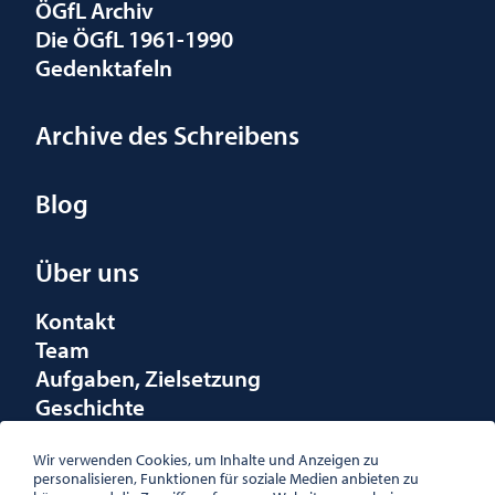
ÖGfL Archiv
Die ÖGfL 1961-1990
Gedenktafeln
Archive des Schreibens
Blog
Über uns
Kontakt
Team
Aufgaben, Zielsetzung
Geschichte
Räumlichkeiten
Förderungen
Wir verwenden Cookies, um Inhalte und Anzeigen zu
personalisieren, Funktionen für soziale Medien anbieten zu
Logo