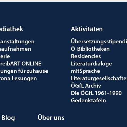
diathek
Aktivitäten
ranstaltungen
Übersetzungsstipend
naufnahmen
Ö-Bibliotheken
erie
Residencies
hreibART ONLINE
Literaturdialoge
sungen für zuhause
mitSprache
rona Lesungen
Literaturgesellschaft
ÖGfL Archiv
Die ÖGfL 1961-1990
Gedenktafeln
Blog
Über uns