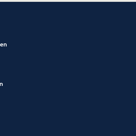
ien
en