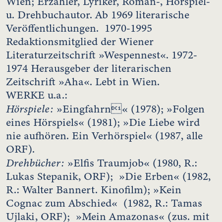
Wien; Erzähler, Lyriker, Roman-, Hörspiel-
u. Drehbuchautor. Ab 1969 literarische
Veröffentlichungen. 1970-1995
Redaktionsmitglied der Wiener
Literaturzeitschrift »Wespennest«. 1972-
1974 Herausgeber der literarischen
Zeitschrift »Aha«. Lebt in Wien.
WERKE u.a.:
Hörspiele:
»Eingfahrn« (1978); »Folgen
eines Hörspiels« (1981); »Die Liebe wird
nie aufhören. Ein Verhörspiel« (1987, alle
ORF).
Drehbücher:
»Elfis Traumjob« (1980, R.:
Lukas Stepanik, ORF); »Die Erben« (1982,
R.: Walter Bannert. Kinofilm); »Kein
Cognac zum Abschied« (1982, R.: Tamas
Ujlaki, ORF); »Mein Amazonas« (zus. mit