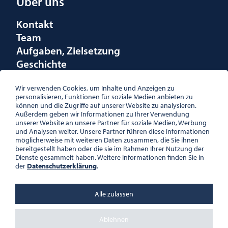
Über uns
Kontakt
Team
Aufgaben, Zielsetzung
Geschichte
Räumlichkeiten
Förderungen
Wir verwenden Cookies, um Inhalte und Anzeigen zu
personalisieren, Funktionen für soziale Medien anbieten zu
Logo
können und die Zugriffe auf unserer Website zu analysieren.
Außerdem geben wir Informationen zu Ihrer Verwendung
unserer Website an unsere Partner für soziale Medien, Werbung
und Analysen weiter. Unsere Partner führen diese Informationen
möglicherweise mit weiteren Daten zusammen, die Sie ihnen
bereitgestellt haben oder die sie im Rahmen Ihrer Nutzung der
ÖSTERREICHISCHE
Dienste gesammelt haben. Weitere Informationen finden Sie in
GESELLSCHAFT FÜR LITERATUR
der
Datenschutzerklärung
.
PALAIS WILCZEK, HERRENGASSE
5, STIEGE 1, 2. STOCK, 1010 WIEN
TEL. + 43 1 533 81 59
Alle zulassen
OFFICE(AT)OGL.AT
ZVR-NR.: 508018443
BÜROZEITEN: MO – DO 10:00 –
Ablehnen
16:00 UHR, FR 10:00 – 13:00 UHR
DATENSCHUTZ