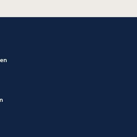
ien
en