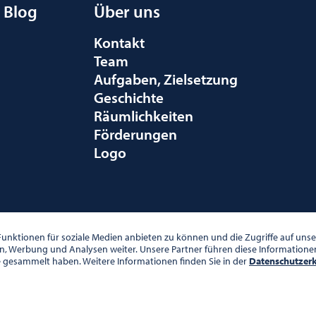
Blog
Über uns
Kontakt
Team
Aufgaben, Zielsetzung
Geschichte
Räumlichkeiten
Förderungen
Logo
010 WIEN
unktionen für soziale Medien anbieten zu können und die Zugriffe auf un
en, Werbung und Analysen weiter. Unsere Partner führen diese Information
e gesammelt haben. Weitere Informationen finden Sie in der
Datenschutzer
00 UHR
DATENSCHUTZ