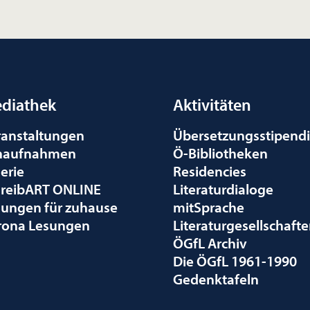
diathek
Aktivitäten
ranstaltungen
Übersetzungsstipend
naufnahmen
Ö-Bibliotheken
erie
Residencies
hreibART ONLINE
Literaturdialoge
sungen für zuhause
mitSprache
rona Lesungen
Literaturgesellschaft
ÖGfL Archiv
Die ÖGfL 1961-1990
Gedenktafeln