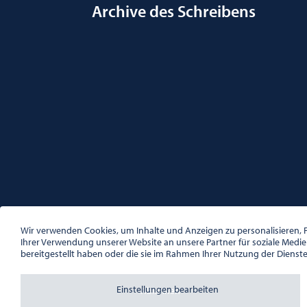
Archive des Schreibens
ÖSTERREICHISCHE GESELLSCHAFT FÜR LITERATUR
PALAIS WILCZEK, HERRENGASSE 5, STIEGE 1, 2. STOCK, 1
Wir verwenden Cookies, um Inhalte und Anzeigen zu personalisieren, F
TEL. + 43 1 533 81 59
Ihrer Verwendung unserer Website an unsere Partner für soziale Medi
OFFICE(AT)OGL.AT
bereitgestellt haben oder die sie im Rahmen Ihrer Nutzung der Dienst
ZVR-NR.: 508018443
BÜROZEITEN: MO – DO 10:00 – 16:00 UHR, FR 10:00 – 13:
Einstellungen bearbeiten
Ablehnen