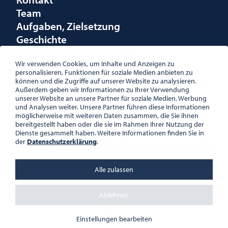
Team
Aufgaben, Zielsetzung
Geschichte
Räumlichkeiten
Förderungen
Wir verwenden Cookies, um Inhalte und Anzeigen zu
personalisieren, Funktionen für soziale Medien anbieten zu
Logo
können und die Zugriffe auf unserer Website zu analysieren.
Außerdem geben wir Informationen zu Ihrer Verwendung
unserer Website an unsere Partner für soziale Medien, Werbung
und Analysen weiter. Unsere Partner führen diese Informationen
möglicherweise mit weiteren Daten zusammen, die Sie ihnen
bereitgestellt haben oder die sie im Rahmen Ihrer Nutzung der
ÖSTERREICHISCHE
Dienste gesammelt haben. Weitere Informationen finden Sie in
GESELLSCHAFT FÜR LITERATUR
der
Datenschutzerklärung
.
PALAIS WILCZEK, HERRENGASSE
5, STIEGE 1, 2. STOCK, 1010 WIEN
TEL. + 43 1 533 81 59
Alle zulassen
OFFICE(AT)OGL.AT
ZVR-NR.: 508018443
BÜROZEITEN: MO – DO 10:00 –
Ablehnen
16:00 UHR, FR 10:00 – 13:00 UHR
DATENSCHUTZ
Einstellungen bearbeiten