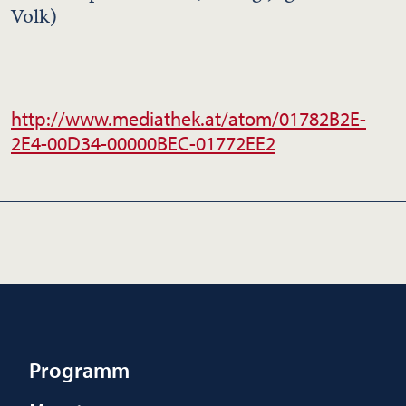
Volk)
http://www.mediathek.at/atom/01782B2E-
2E4-00D34-00000BEC-01772EE2
Programm