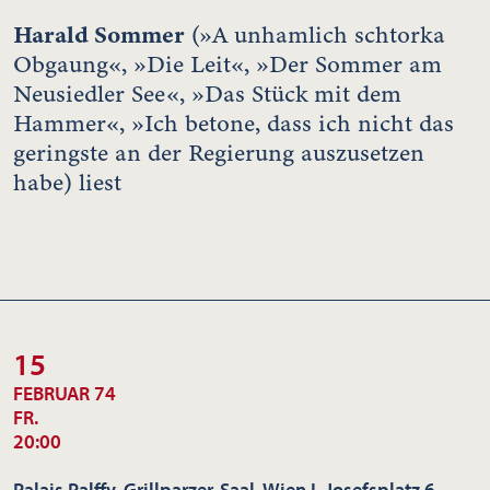
Harald Sommer
(»A unhamlich schtorka
Obgaung«, »Die Leit«, »Der Sommer am
Neusiedler See«, »Das Stück mit dem
Hammer«, »Ich betone, dass ich nicht das
geringste an der Regierung auszusetzen
habe) liest
15
FEBRUAR 74
FR.
20:00
Palais Palffy, Grillparzer-Saal, Wien I, Josefsplatz 6