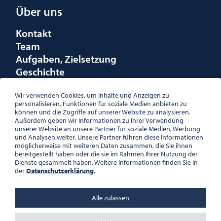
Über uns
Kontakt
Team
Aufgaben, Zielsetzung
Geschichte
Räumlichkeiten
Förderungen
Wir verwenden Cookies, um Inhalte und Anzeigen zu
personalisieren, Funktionen für soziale Medien anbieten zu
Logo
können und die Zugriffe auf unserer Website zu analysieren.
Außerdem geben wir Informationen zu Ihrer Verwendung
unserer Website an unsere Partner für soziale Medien, Werbung
und Analysen weiter. Unsere Partner führen diese Informationen
möglicherweise mit weiteren Daten zusammen, die Sie ihnen
bereitgestellt haben oder die sie im Rahmen Ihrer Nutzung der
ÖSTERREICHISCHE
Dienste gesammelt haben. Weitere Informationen finden Sie in
GESELLSCHAFT FÜR LITERATUR
der
Datenschutzerklärung
.
PALAIS WILCZEK, HERRENGASSE
5, STIEGE 1, 2. STOCK, 1010 WIEN
TEL. + 43 1 533 81 59
Alle zulassen
OFFICE(AT)OGL.AT
ZVR-NR.: 508018443
BÜROZEITEN: MO – DO 10:00 –