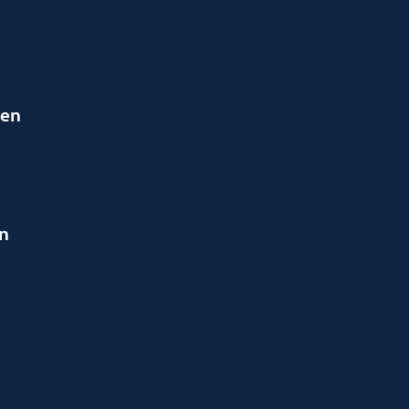
ien
en