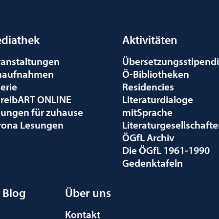
diathek
Aktivitäten
ranstaltungen
Übersetzungsstipend
naufnahmen
Ö-Bibliotheken
erie
Residencies
hreibART ONLINE
Literaturdialoge
sungen für zuhause
mitSprache
rona Lesungen
Literaturgesellschaft
ÖGfL Archiv
Die ÖGfL 1961-1990
Gedenktafeln
Blog
Über uns
Kontakt