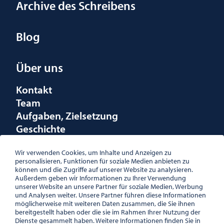
Archive des Schreibens
Blog
Über uns
Kontakt
Team
Aufgaben, Zielsetzung
Geschichte
Räumlichkeiten
Förderungen
Wir verwenden Cookies, um Inhalte und Anzeigen zu
personalisieren, Funktionen für soziale Medien anbieten zu
Logo
können und die Zugriffe auf unserer Website zu analysieren.
Außerdem geben wir Informationen zu Ihrer Verwendung
unserer Website an unsere Partner für soziale Medien, Werbung
und Analysen weiter. Unsere Partner führen diese Informationen
möglicherweise mit weiteren Daten zusammen, die Sie ihnen
bereitgestellt haben oder die sie im Rahmen Ihrer Nutzung der
ÖSTERREICHISCHE
Dienste gesammelt haben. Weitere Informationen finden Sie in