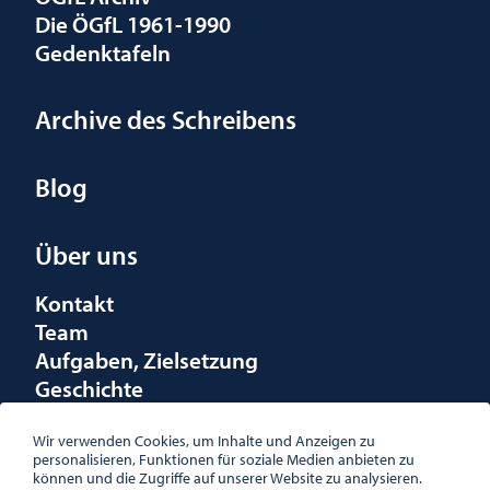
Die ÖGfL 1961-1990
Gedenktafeln
Archive des Schreibens
Blog
Über uns
Kontakt
Team
Aufgaben, Zielsetzung
Geschichte
Räumlichkeiten
Förderungen
Wir verwenden Cookies, um Inhalte und Anzeigen zu
personalisieren, Funktionen für soziale Medien anbieten zu
Logo
können und die Zugriffe auf unserer Website zu analysieren.