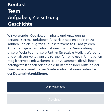
Kontakt
Team
Aufgaben, Zielsetzung
Geschichte
Räumlichkeiten
Förderungen
Wir verwenden Cookies, um Inhalte und Anzeigen zu
personalisieren, Funktionen für soziale Medien anbieten zu
Logo
können und die Zugriffe auf unserer Website zu analysieren.
Außerdem geben wir Informationen zu Ihrer Verwendung
unserer Website an unsere Partner für soziale Medien, Werbung
und Analysen weiter. Unsere Partner führen diese Informationen
möglicherweise mit weiteren Daten zusammen, die Sie ihnen
bereitgestellt haben oder die sie im Rahmen Ihrer Nutzung der
ÖSTERREICHISCHE
Dienste gesammelt haben. Weitere Informationen finden Sie in
GESELLSCHAFT FÜR LITERATUR
der
Datenschutzerklärung
.
PALAIS WILCZEK, HERRENGASSE
5, STIEGE 1, 2. STOCK, 1010 WIEN
TEL. + 43 1 533 81 59
Alle zulassen
OFFICE(AT)OGL.AT
ZVR-NR.: 508018443
BÜROZEITEN: MO – DO 10:00 –
Ablehnen
16:00 UHR, FR 10:00 – 13:00 UHR
DATENSCHUTZ