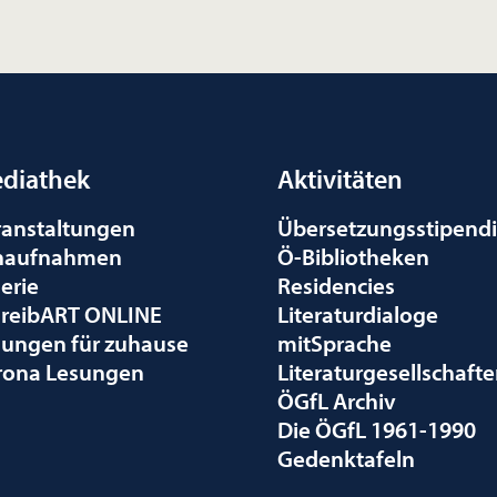
diathek
Aktivitäten
ranstaltungen
Übersetzungsstipend
naufnahmen
Ö-Bibliotheken
erie
Residencies
hreibART ONLINE
Literaturdialoge
sungen für zuhause
mitSprache
rona Lesungen
Literaturgesellschaft
ÖGfL Archiv
Die ÖGfL 1961-1990
Gedenktafeln