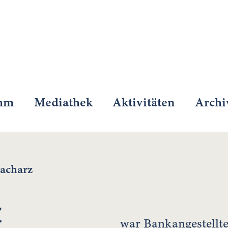
mm
Mediathek
Aktivitäten
Archi
acharz
z
war Bankangestellte