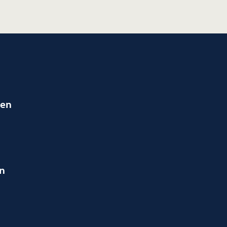
ien
en