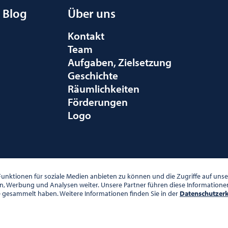
Blog
Über uns
Kontakt
Team
Aufgaben, Zielsetzung
Geschichte
Räumlichkeiten
Förderungen
Logo
010 WIEN
unktionen für soziale Medien anbieten zu können und die Zugriffe auf un
en, Werbung und Analysen weiter. Unsere Partner führen diese Information
e gesammelt haben. Weitere Informationen finden Sie in der
Datenschutzer
00 UHR
DATENSCHUTZ