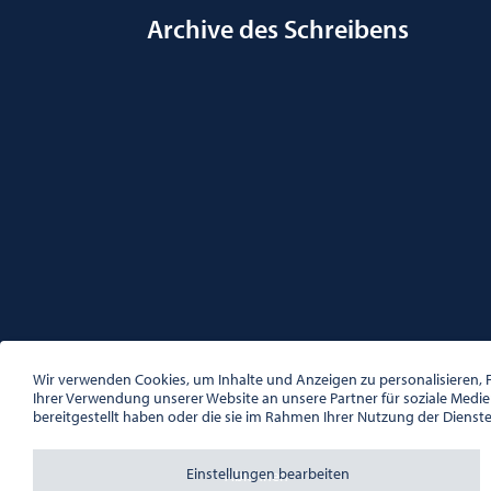
Archive des Schreibens
ÖSTERREICHISCHE GESELLSCHAFT FÜR LITERATUR
PALAIS WILCZEK, HERRENGASSE 5, STIEGE 1, 2. STOCK, 1
Wir verwenden Cookies, um Inhalte und Anzeigen zu personalisieren, F
TEL. + 43 1 533 81 59
Ihrer Verwendung unserer Website an unsere Partner für soziale Medi
OFFICE(AT)OGL.AT
bereitgestellt haben oder die sie im Rahmen Ihrer Nutzung der Dienst
ZVR-NR.: 508018443
BÜROZEITEN: MO – DO 10:00 – 16:00 UHR, FR 10:00 – 13:
Einstellungen bearbeiten
Ablehnen