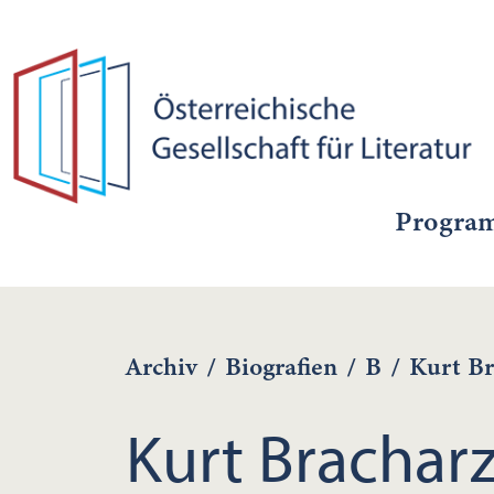
Progra
Archiv
/
Biografien
/
B
/
Kurt Br
Kurt Brachar