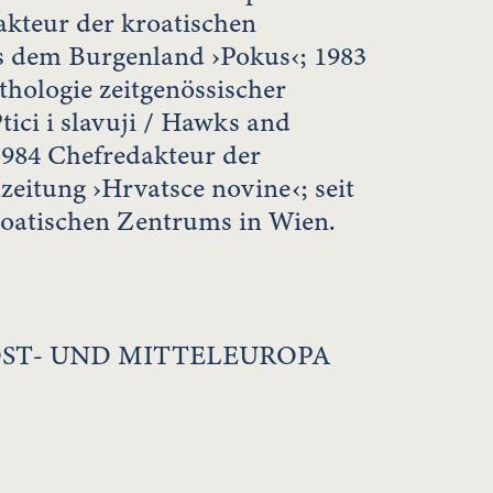
kteur der kroatischen
us dem Burgenland ›Pokus‹; 1983
hologie zeitgenössischer
tici i slavuji / Hawks and
 1984 Chefredakteur der
eitung ›Hrvatsce novine‹; seit
roatischen Zentrums in Wien.
OST- UND MITTELEUROPA