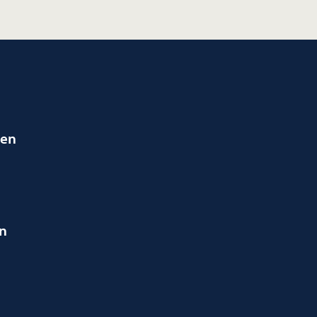
ien
en