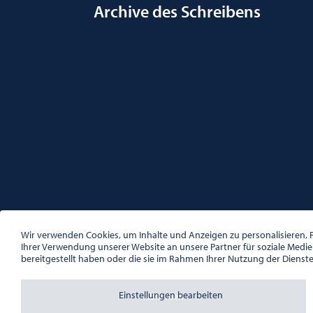
Archive des Schreibens
ÖSTERREICHISCHE GESELLSCHAFT FÜR LITERATUR
PALAIS WILCZEK, HERRENGASSE 5, STIEGE 1, 2. STOCK, 1
Wir verwenden Cookies, um Inhalte und Anzeigen zu personalisieren, F
TEL. + 43 1 533 81 59
Ihrer Verwendung unserer Website an unsere Partner für soziale Medi
OFFICE(AT)OGL.AT
bereitgestellt haben oder die sie im Rahmen Ihrer Nutzung der Dienst
ZVR-NR.: 508018443
BÜROZEITEN: MO – DO 10:00 – 16:00 UHR, FR 10:00 – 13:
Einstellungen bearbeiten
Ablehnen