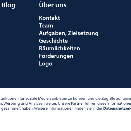
Blog
Über uns
Kontakt
Team
Aufgaben, Zielsetzung
Geschichte
Räumlichkeiten
Förderungen
Logo
010 WIEN
unktionen für soziale Medien anbieten zu können und die Zugriffe auf un
en, Werbung und Analysen weiter. Unsere Partner führen diese Information
e gesammelt haben. Weitere Informationen finden Sie in der
Datenschutzer
00 UHR
DATENSCHUTZ