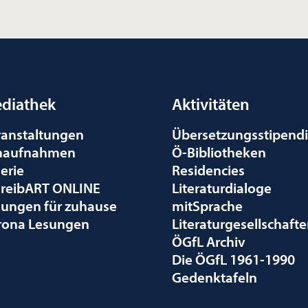
diathek
Aktivitäten
ranstaltungen
Übersetzungsstipend
naufnahmen
Ö-Bibliotheken
erie
Residencies
hreibART ONLINE
Literaturdialoge
sungen für zuhause
mitSprache
rona Lesungen
Literaturgesellschaft
ÖGfL Archiv
Die ÖGfL 1961-1990
Gedenktafeln