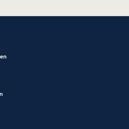
ien
en