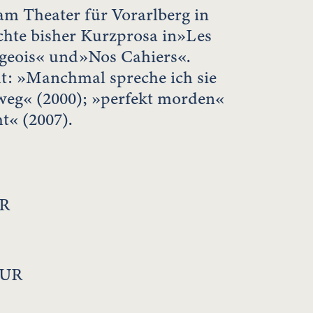
am Theater für Vorarlberg in
ichte bisher Kurzprosa in»Les
geois« und»Nos Cahiers«.
cht: »Manchmal spreche ich sie
weg« (2000); »perfekt morden«
ht« (2007).
R
TUR