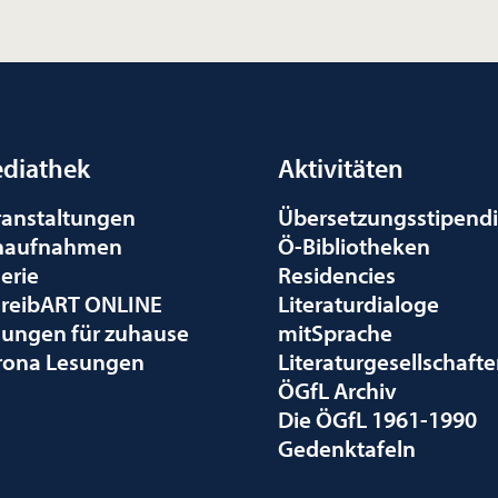
diathek
Aktivitäten
ranstaltungen
Übersetzungsstipend
naufnahmen
Ö-Bibliotheken
erie
Residencies
hreibART ONLINE
Literaturdialoge
sungen für zuhause
mitSprache
rona Lesungen
Literaturgesellschaft
ÖGfL Archiv
Die ÖGfL 1961-1990
Gedenktafeln