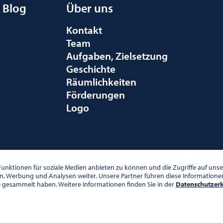
Blog
Über uns
Kontakt
Team
Aufgaben, Zielsetzung
Geschichte
Räumlichkeiten
Förderungen
Logo
010 WIEN
unktionen für soziale Medien anbieten zu können und die Zugriffe auf un
en, Werbung und Analysen weiter. Unsere Partner führen diese Information
e gesammelt haben. Weitere Informationen finden Sie in der
Datenschutzer
00 UHR
DATENSCHUTZ