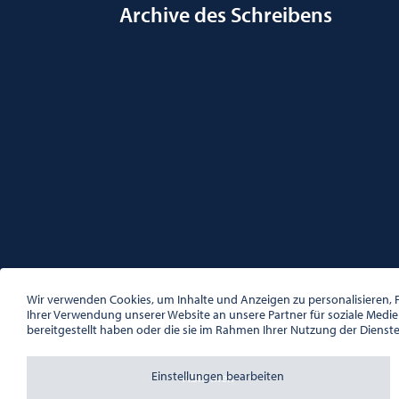
Archive des Schreibens
ÖSTERREICHISCHE GESELLSCHAFT FÜR LITERATUR
PALAIS WILCZEK, HERRENGASSE 5, STIEGE 1, 2. STOCK, 1
Wir verwenden Cookies, um Inhalte und Anzeigen zu personalisieren, F
TEL. + 43 1 533 81 59
Ihrer Verwendung unserer Website an unsere Partner für soziale Medi
OFFICE(AT)OGL.AT
bereitgestellt haben oder die sie im Rahmen Ihrer Nutzung der Dienst
ZVR-NR.: 508018443
BÜROZEITEN: MO – DO 10:00 – 16:00 UHR, FR 10:00 – 13:
Einstellungen bearbeiten
Ablehnen