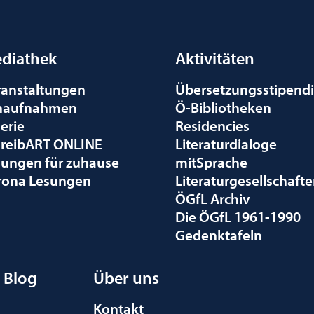
diathek
Aktivitäten
ranstaltungen
Übersetzungsstipend
naufnahmen
Ö-Bibliotheken
erie
Residencies
hreibART ONLINE
Literaturdialoge
sungen für zuhause
mitSprache
rona Lesungen
Literaturgesellschaft
ÖGfL Archiv
Die ÖGfL 1961-1990
Gedenktafeln
Blog
Über uns
Kontakt