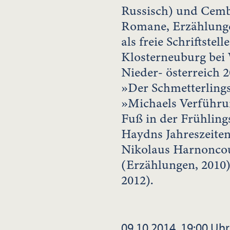
Russisch) und Cemba
Romane, Erzählunge
als freie Schriftstel
Klosterneuburg bei 
Nieder- österreich 
»Der Schmetterling
»Michaels Verführu
Fuß in der Frühling
Haydns Jahreszeiten
Nikolaus Harnoncou
(Erzählungen, 2010
2012).
09.10.2014, 19:00 Uhr