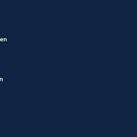
ien
en