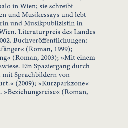
lo in Wien; sie schreibt
n und Musikessays und lebt
lerin und Musikpublizistin in
Wien. Literaturpreis des Landes
2002. Buchveröffentlichungen:
sfänger« (Roman, 1999);
ng« (Roman, 2003); »Mit einem
swiese. Ein Spaziergang durch
 mit Sprachbildern von
rt.« (2009); »Kurzparkzone«
). »Beziehungsreise« (Roman,