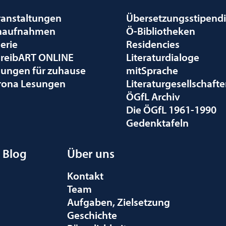
ranstaltungen
Übersetzungsstipend
naufnahmen
Ö-Bibliotheken
erie
Residencies
hreibART ONLINE
Literaturdialoge
sungen für zuhause
mitSprache
rona Lesungen
Literaturgesellschaft
ÖGfL Archiv
Die ÖGfL 1961-1990
Gedenktafeln
Blog
Über uns
Kontakt
Team
Aufgaben, Zielsetzung
Geschichte