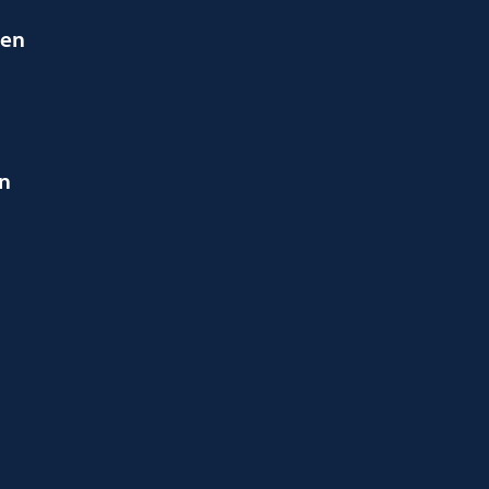
ien
en