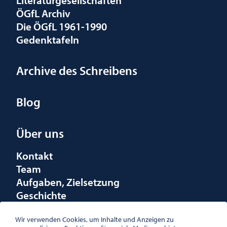
ÖGfL Archiv
Die ÖGfL 1961-1990
Gedenktafeln
Archive des Schreibens
Blog
Über uns
Kontakt
Team
Aufgaben, Zielsetzung
Geschichte
Räumlichkeiten
Förderungen
Wir verwenden Cookies, um Inhalte und Anzeigen zu