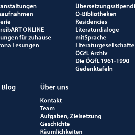
ranstaltungen
Übersetzungsstipend
naufnahmen
Ö-Bibliotheken
erie
Residencies
hreibART ONLINE
Literaturdialoge
sungen für zuhause
mitSprache
rona Lesungen
Literaturgesellschaft
ÖGfL Archiv
Die ÖGfL 1961-1990
Gedenktafeln
Blog
Über uns
Kontakt
Team
Aufgaben, Zielsetzung
Geschichte
Räumlichkeiten