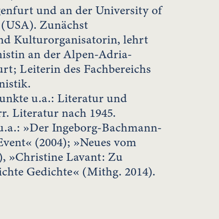
enfurt und an der University of
 (USA). Zunächst
nd Kulturorganisatorin, lehrt
nistin an der Alpen-Adria-
urt; Leiterin des Fachbereichs
istik.
nkte u.a.: Literatur und
rr. Literatur nach 1945.
 u.a.: »Der Ingeborg-Bachmann-
 Event« (2004); »Neues vom
, »Christine Lavant: Zu
ichte Gedichte« (Mithg. 2014).