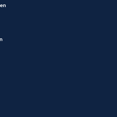
ien
en