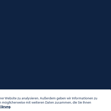
serer Website zu analysieren. Außerdem geben wir Informationen zu
en möglicherweise mit weiteren Daten zusammen, die Sie ihnen
klärung
.