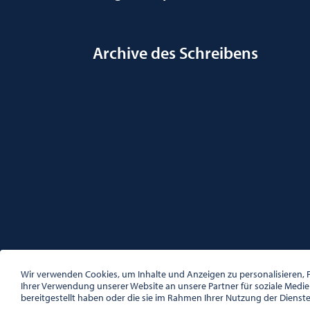
Archive des Schreibens
ÖSTERREICHISCHE GESELLSCHAFT FÜR LITERATUR
PALAIS WILCZEK, HERRENGASSE 5, STIEGE 1, 2. STOCK, 1
Wir verwenden Cookies, um Inhalte und Anzeigen zu personalisieren, F
TEL. + 43 1 533 81 59
Ihrer Verwendung unserer Website an unsere Partner für soziale Medi
OFFICE(AT)OGL.AT
bereitgestellt haben oder die sie im Rahmen Ihrer Nutzung der Dienst
ZVR-NR.: 508018443