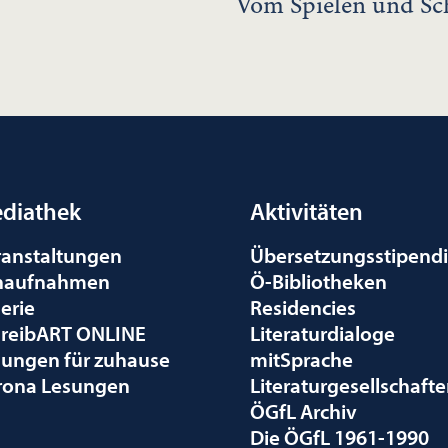
Vom Spielen und Sc
diathek
Aktivitäten
ranstaltungen
Übersetzungsstipend
naufnahmen
Ö-Bibliotheken
erie
Residencies
hreibART ONLINE
Literaturdialoge
sungen für zuhause
mitSprache
rona Lesungen
Literaturgesellschaft
ÖGfL Archiv
Die ÖGfL 1961-1990