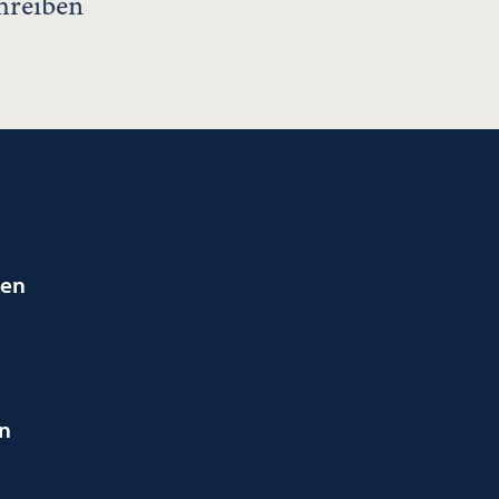
hreiben
ien
en