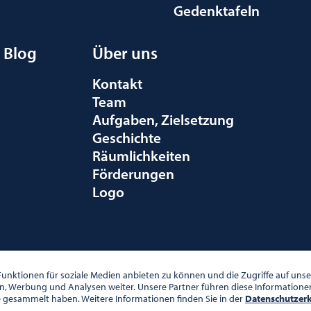
Gedenktafeln
Blog
Über uns
Kontakt
Team
Aufgaben, Zielsetzung
Geschichte
Räumlichkeiten
Förderungen
Logo
010 WIEN
unktionen für soziale Medien anbieten zu können und die Zugriffe auf un
en, Werbung und Analysen weiter. Unsere Partner führen diese Information
e gesammelt haben. Weitere Informationen finden Sie in der
Datenschutzer