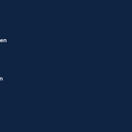
ien
en