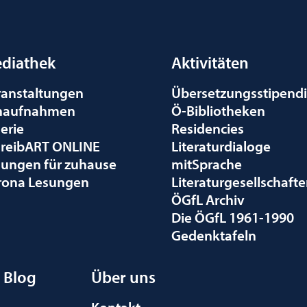
diathek
Aktivitäten
ranstaltungen
Übersetzungsstipend
naufnahmen
Ö-Bibliotheken
erie
Residencies
hreibART ONLINE
Literaturdialoge
sungen für zuhause
mitSprache
rona Lesungen
Literaturgesellschaft
ÖGfL Archiv
Die ÖGfL 1961-1990
Gedenktafeln
Blog
Über uns