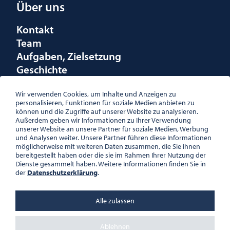
Über uns
Kontakt
Team
Aufgaben, Zielsetzung
Geschichte
Räumlichkeiten
Förderungen
Wir verwenden Cookies, um Inhalte und Anzeigen zu
personalisieren, Funktionen für soziale Medien anbieten zu
Logo
können und die Zugriffe auf unserer Website zu analysieren.
Außerdem geben wir Informationen zu Ihrer Verwendung
unserer Website an unsere Partner für soziale Medien, Werbung
und Analysen weiter. Unsere Partner führen diese Informationen
möglicherweise mit weiteren Daten zusammen, die Sie ihnen
bereitgestellt haben oder die sie im Rahmen Ihrer Nutzung der
ÖSTERREICHISCHE
Dienste gesammelt haben. Weitere Informationen finden Sie in
GESELLSCHAFT FÜR LITERATUR
der
Datenschutzerklärung
.
PALAIS WILCZEK, HERRENGASSE
5, STIEGE 1, 2. STOCK, 1010 WIEN
TEL. + 43 1 533 81 59
Alle zulassen
OFFICE(AT)OGL.AT
ZVR-NR.: 508018443
BÜROZEITEN: MO – DO 10:00 –
Ablehnen