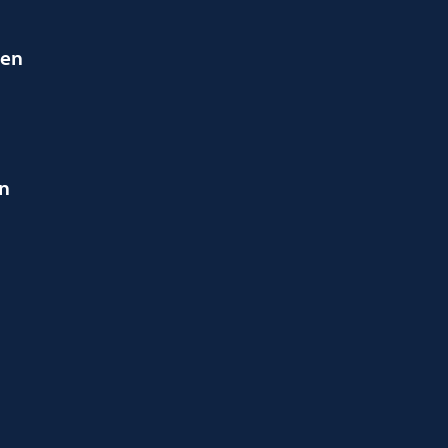
ien
en