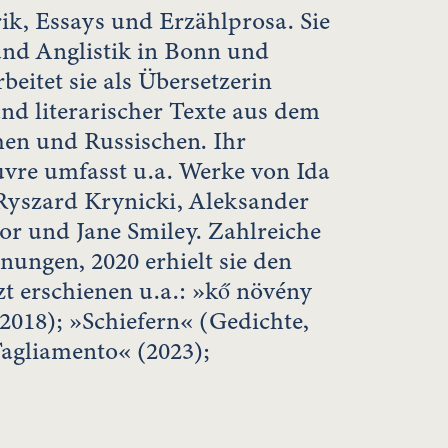
rik, Essays und Erzählprosa. Sie
 und Anglistik in Bonn und
beitet sie als Übersetzerin
und literarischer Texte aus dem
hen und Russischen. Ihr
vre umfasst u.a. Werke von Ida
Ryszard Krynicki, Aleksander
r und Jane Smiley. Zahlreiche
nungen, 2020 erhielt sie den
tzt erschienen u.a.: »kő növény
2018); »Schiefern« (Gedichte,
agliamento« (2023);