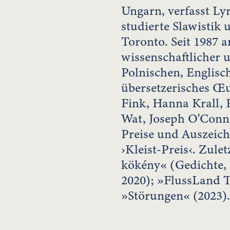
Ungarn, verfasst Ly
studierte Slawistik
Toronto. Seit 1987 ar
wissenschaftlicher 
Polnischen, Englisc
übersetzerisches Œu
Fink, Hanna Krall, 
Wat, Joseph O'Conno
Preise und Auszeich
›Kleist-Preis‹. Zule
kökény« (Gedichte, 
2020); »FlussLand T
»Störungen« (2023).