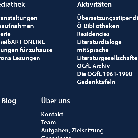
diathek
Aktivitäten
ranstaltungen
Übersetzungsstipend
naufnahmen
Ö-Bibliotheken
erie
Residencies
hreibART ONLINE
Literaturdialoge
sungen für zuhause
mitSprache
rona Lesungen
Literaturgesellschaft
ÖGfL Archiv
Die ÖGfL 1961-1990
Gedenktafeln
Blog
Über uns
Kontakt
Team
Aufgaben, Zielsetzung