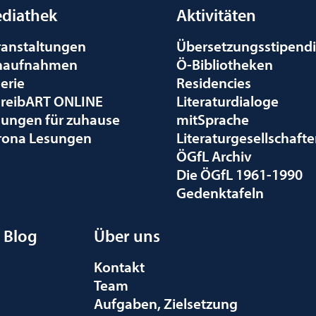
diathek
Aktivitäten
ranstaltungen
Übersetzungsstipend
naufnahmen
Ö-Bibliotheken
erie
Residencies
hreibART ONLINE
Literaturdialoge
sungen für zuhause
mitSprache
rona Lesungen
Literaturgesellschaft
ÖGfL Archiv
Die ÖGfL 1961-1990
Gedenktafeln
Blog
Über uns
Kontakt
Team
Aufgaben, Zielsetzung