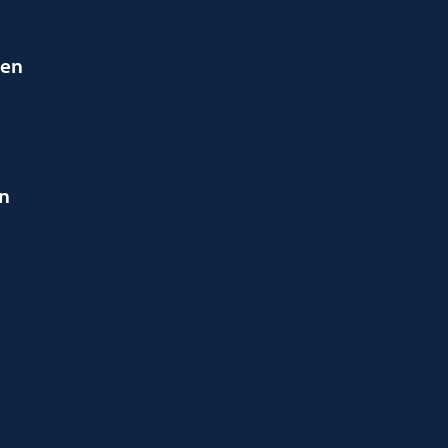
ien
en