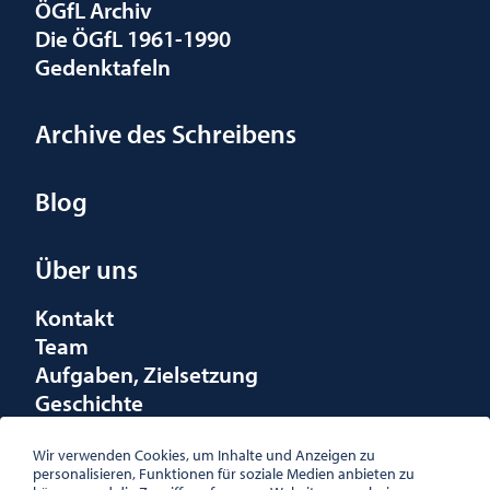
ÖGfL Archiv
Die ÖGfL 1961-1990
Gedenktafeln
Archive des Schreibens
Blog
Über uns
Kontakt
Team
Aufgaben, Zielsetzung
Geschichte
Räumlichkeiten
Förderungen
Wir verwenden Cookies, um Inhalte und Anzeigen zu
personalisieren, Funktionen für soziale Medien anbieten zu
Logo