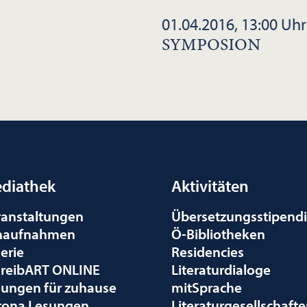
01.04.2016, 13:00 Uhr
SYMPOSION
diathek
Aktivitäten
ranstaltungen
Übersetzungsstipend
naufnahmen
Ö-Bibliotheken
erie
Residencies
hreibART ONLINE
Literaturdialoge
sungen für zuhause
mitSprache
rona Lesungen
Literaturgesellschaft