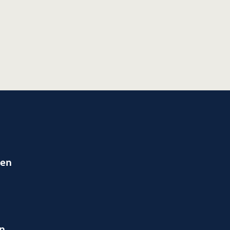
ien
en