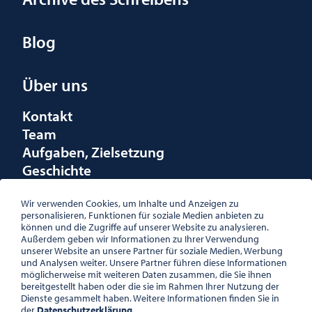
Blog
Über uns
Kontakt
Team
Aufgaben, Zielsetzung
Geschichte
Räumlichkeiten
Förderungen
Wir verwenden Cookies, um Inhalte und Anzeigen zu
personalisieren, Funktionen für soziale Medien anbieten zu
Logo
können und die Zugriffe auf unserer Website zu analysieren.
Außerdem geben wir Informationen zu Ihrer Verwendung
unserer Website an unsere Partner für soziale Medien, Werbung
und Analysen weiter. Unsere Partner führen diese Informationen
möglicherweise mit weiteren Daten zusammen, die Sie ihnen
bereitgestellt haben oder die sie im Rahmen Ihrer Nutzung der
ÖSTERREICHISCHE
Dienste gesammelt haben. Weitere Informationen finden Sie in
GESELLSCHAFT FÜR LITERATUR
der
Datenschutzerklärung
.