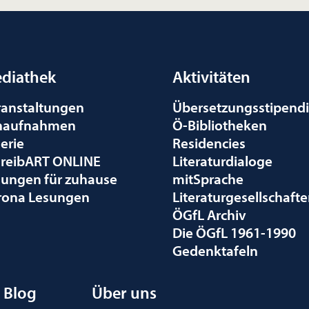
diathek
Aktivitäten
ranstaltungen
Übersetzungsstipend
naufnahmen
Ö-Bibliotheken
erie
Residencies
hreibART ONLINE
Literaturdialoge
sungen für zuhause
mitSprache
rona Lesungen
Literaturgesellschaft
ÖGfL Archiv
Die ÖGfL 1961-1990
Gedenktafeln
Blog
Über uns