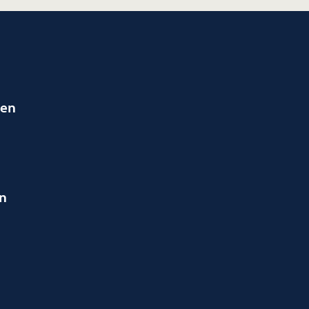
ien
en