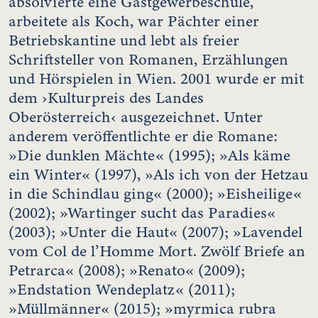
absolvierte eine Gastgewerbeschule,
arbeitete als Koch, war Pächter einer
Betriebskantine und lebt als freier
Schriftsteller von Romanen, Erzählungen
und Hörspielen in Wien. 2001 wurde er mit
dem ›Kulturpreis des Landes
Oberösterreich‹ ausgezeichnet. Unter
anderem veröffentlichte er die Romane:
»Die dunklen Mächte« (1995); »Als käme
ein Winter« (1997), »Als ich von der Hetzau
in die Schindlau ging« (2000); »Eisheilige«
(2002); »Wartinger sucht das Paradies«
(2003); »Unter die Haut« (2007); »Lavendel
vom Col de l’Homme Mort. Zwölf Briefe an
Petrarca« (2008); »Renato« (2009);
»Endstation Wendeplatz« (2011);
»Müllmänner« (2015); »myrmica rubra