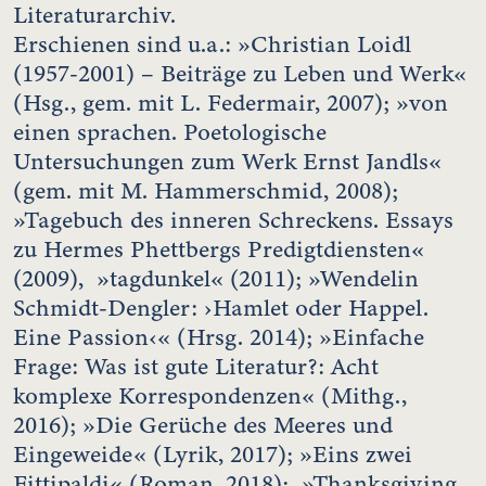
Literaturarchiv.
Erschienen sind u.a.: »Christian Loidl
(1957-2001) – Beiträge zu Leben und Werk«
(Hsg., gem. mit L. Federmair, 2007); »von
einen sprachen. Poetologische
Untersuchungen zum Werk Ernst Jandls«
(gem. mit M. Hammerschmid, 2008);
»Tagebuch des inneren Schreckens. Essays
zu Hermes Phettbergs Predigtdiensten«
(2009), »tagdunkel« (2011); »Wendelin
Schmidt-Dengler: ›Hamlet oder Happel.
Eine Passion‹« (Hrsg. 2014); »Einfache
Frage: Was ist gute Literatur?: Acht
komplexe Korrespondenzen« (Mithg.,
2016); »Die Gerüche des Meeres und
Eingeweide« (Lyrik, 2017); »Eins zwei
Fittipaldi« (Roman, 2018); »Thanksgiving