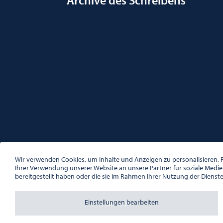
Archive des Schreibens
ÖSTERREICHISCHE GESELLSCHAFT FÜR LITERATUR
PALAIS WILCZEK, HERRENGASSE 5, STIEGE 1, 2. STOCK, 1
Wir verwenden Cookies, um Inhalte und Anzeigen zu personalisieren, F
TEL. + 43 1 533 81 59
Ihrer Verwendung unserer Website an unsere Partner für soziale Medi
OFFICE(AT)OGL.AT
bereitgestellt haben oder die sie im Rahmen Ihrer Nutzung der Dienst
ZVR-NR.: 508018443
BÜROZEITEN: MO – DO 10:00 – 16:00 UHR, FR 10:00 – 13:
Einstellungen bearbeiten
Ablehnen