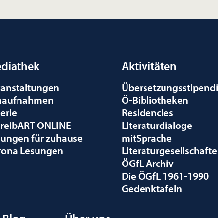
diathek
Aktivitäten
ranstaltungen
Übersetzungsstipend
naufnahmen
Ö-Bibliotheken
erie
Residencies
hreibART ONLINE
Literaturdialoge
sungen für zuhause
mitSprache
rona Lesungen
Literaturgesellschaft
ÖGfL Archiv
Die ÖGfL 1961-1990
Gedenktafeln