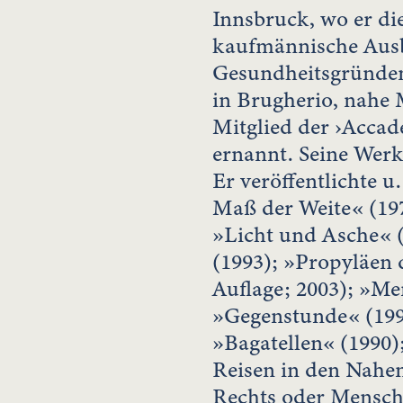
Innsbruck, wo er di
kaufmännische Ausbi
Gesundheitsgründen 
in Brugherio, nahe 
Mitglied der ›Accad
ernannt. Seine Werke
Er veröffentlichte u.
Maß der Weite« (19
»Licht und Asche« 
(1993); »Propyläen 
Auflage; 2003); »Me
»Gegenstunde« (199
»Bagatellen« (1990)
Reisen in den Nahen
Rechts oder Mensch