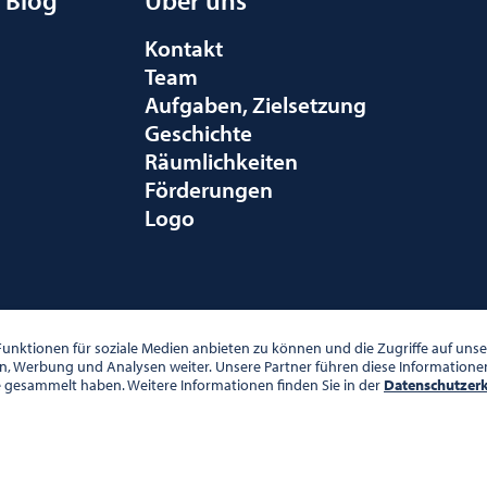
Blog
Über uns
Kontakt
Team
Aufgaben, Zielsetzung
Geschichte
Räumlichkeiten
Förderungen
Logo
010 WIEN
unktionen für soziale Medien anbieten zu können und die Zugriffe auf un
en, Werbung und Analysen weiter. Unsere Partner führen diese Information
e gesammelt haben. Weitere Informationen finden Sie in der
Datenschutzer
00 UHR
DATENSCHUTZ