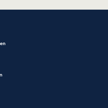
ien
en