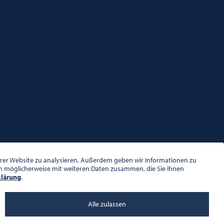
serer Website zu analysieren. Außerdem geben wir Informationen zu
en möglicherweise mit weiteren Daten zusammen, die Sie ihnen
klärung
.
Alle zulassen