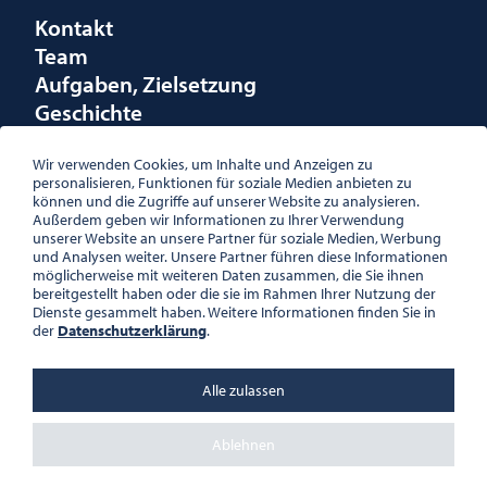
Kontakt
Team
Aufgaben, Zielsetzung
Geschichte
Räumlichkeiten
Förderungen
Wir verwenden Cookies, um Inhalte und Anzeigen zu
personalisieren, Funktionen für soziale Medien anbieten zu
Logo
können und die Zugriffe auf unserer Website zu analysieren.
Außerdem geben wir Informationen zu Ihrer Verwendung
unserer Website an unsere Partner für soziale Medien, Werbung
und Analysen weiter. Unsere Partner führen diese Informationen
möglicherweise mit weiteren Daten zusammen, die Sie ihnen
bereitgestellt haben oder die sie im Rahmen Ihrer Nutzung der
ÖSTERREICHISCHE
Dienste gesammelt haben. Weitere Informationen finden Sie in
GESELLSCHAFT FÜR LITERATUR
der
Datenschutzerklärung
.
PALAIS WILCZEK, HERRENGASSE
5, STIEGE 1, 2. STOCK, 1010 WIEN
TEL. + 43 1 533 81 59
Alle zulassen
OFFICE(AT)OGL.AT
ZVR-NR.: 508018443
BÜROZEITEN: MO – DO 10:00 –
Ablehnen
16:00 UHR, FR 10:00 – 13:00 UHR
DATENSCHUTZ