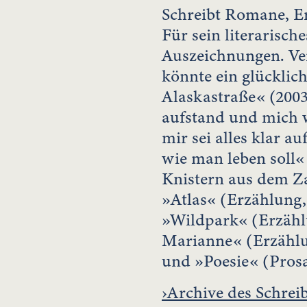
Schreibt Romane, E
Für sein literarische
Auszeichnungen. Ver
könnte ein glücklich
Alaskastraße« (2003
aufstand und mich w
mir sei alles klar a
wie man leben soll«
Knistern aus dem Z
»Atlas« (Erzählung, 
»Wildpark« (Erzähl
Marianne« (Erzähl
und »Poesie« (Prosa
›Archive des Schrei