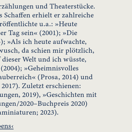
rzählungen und Theaterstücke.
s Schaffen erhielt er zahlreiche
öffentlichte u.a.: »Heute
er Tag sein« (2001); »Die
); »Als ich heute aufwachte,
usch, da schien mir plötzlich,
uf dieser Welt und ich wüsste,
 (2004); »Geheimnisvolles
auberreich« (Prosa, 2014) und
2017). Zuletzt erschienen:
ungen, 2019), »Geschichten mit
ungen/2020–Buchpreis 2020)
miniaturen; 2023).
bens‹