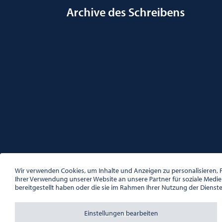
Archive des Schreibens
ÖSTERREICHISCHE GESELLSCHAFT FÜR LITERATUR
PALAIS WILCZEK, HERRENGASSE 5, STIEGE 1, 2. STOCK, 1
Wir verwenden Cookies, um Inhalte und Anzeigen zu personalisieren, F
TEL. + 43 1 533 81 59
Ihrer Verwendung unserer Website an unsere Partner für soziale Medi
OFFICE(AT)OGL.AT
bereitgestellt haben oder die sie im Rahmen Ihrer Nutzung der Dienst
ZVR-NR.: 508018443
BÜROZEITEN: MO – DO 10:00 – 16:00 UHR, FR 10:00 – 13:
Einstellungen bearbeiten
Ablehnen