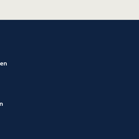
ien
en