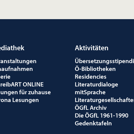
diathek
Aktivitäten
ranstaltungen
Übersetzungsstipend
naufnahmen
Ö-Bibliotheken
erie
Residencies
hreibART ONLINE
Literaturdialoge
sungen für zuhause
mitSprache
rona Lesungen
Literaturgesellschaft
ÖGfL Archiv
Die ÖGfL 1961-1990
Gedenktafeln