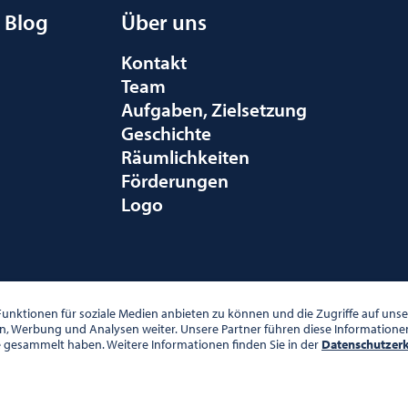
Blog
Über uns
Kontakt
Team
Aufgaben, Zielsetzung
Geschichte
Räumlichkeiten
Förderungen
Logo
010 WIEN
unktionen für soziale Medien anbieten zu können und die Zugriffe auf un
en, Werbung und Analysen weiter. Unsere Partner führen diese Information
e gesammelt haben. Weitere Informationen finden Sie in der
Datenschutzer
00 UHR
DATENSCHUTZ