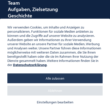
Team
Aufgaben, Zielsetzung
Geschichte
Räumlichkeiten
Förderungen
Wir verwenden Cookies, um Inhalte und Anzeigen zu
personalisieren, Funktionen für soziale Medien anbieten zu
Logo
können und die Zugriffe auf unserer Website zu analysieren.
Außerdem geben wir Informationen zu Ihrer Verwendung
unserer Website an unsere Partner für soziale Medien, Werbung
und Analysen weiter. Unsere Partner führen diese Informationen
möglicherweise mit weiteren Daten zusammen, die Sie ihnen
bereitgestellt haben oder die sie im Rahmen Ihrer Nutzung der
ÖSTERREICHISCHE
Dienste gesammelt haben. Weitere Informationen finden Sie in
GESELLSCHAFT FÜR LITERATUR
der
Datenschutzerklärung
.
PALAIS WILCZEK, HERRENGASSE
5, STIEGE 1, 2. STOCK, 1010 WIEN
TEL. + 43 1 533 81 59
Alle zulassen
OFFICE(AT)OGL.AT
ZVR-NR.: 508018443
BÜROZEITEN: MO – DO 10:00 –
Ablehnen
16:00 UHR, FR 10:00 – 13:00 UHR
DATENSCHUTZ
Einstellungen bearbeiten