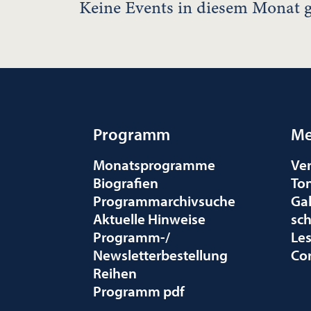
Keine Events in diesem Monat g
Programm
Me
Monatsprogramme
Ve
Biografien
To
Programmarchivsuche
Gal
Aktuelle Hinweise
sc
Programm-/
Le
Newsletterbestellung
Co
Reihen
Programm pdf