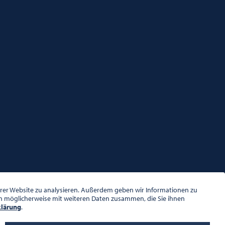
serer Website zu analysieren. Außerdem geben wir Informationen zu
en möglicherweise mit weiteren Daten zusammen, die Sie ihnen
klärung
.