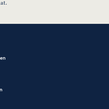
at.
ien
en