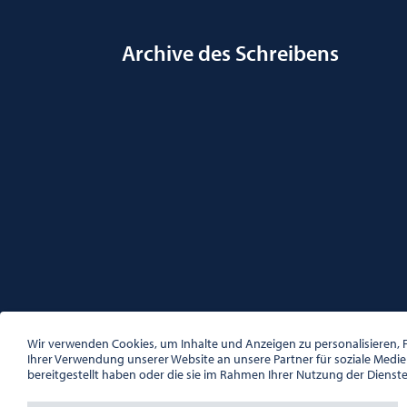
Archive des Schreibens
ÖSTERREICHISCHE GESELLSCHAFT FÜR LITERATUR
PALAIS WILCZEK, HERRENGASSE 5, STIEGE 1, 2. STOCK, 1
Wir verwenden Cookies, um Inhalte und Anzeigen zu personalisieren, F
TEL. + 43 1 533 81 59
Ihrer Verwendung unserer Website an unsere Partner für soziale Medi
OFFICE(AT)OGL.AT
bereitgestellt haben oder die sie im Rahmen Ihrer Nutzung der Dienst
ZVR-NR.: 508018443
BÜROZEITEN: MO – DO 10:00 – 16:00 UHR, FR 10:00 – 13: