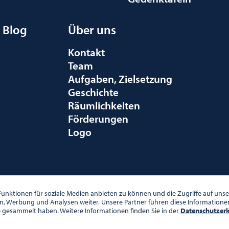
Blog
Über uns
Kontakt
Team
Aufgaben, Zielsetzung
Geschichte
Räumlichkeiten
Förderungen
Logo
010 WIEN
unktionen für soziale Medien anbieten zu können und die Zugriffe auf un
en, Werbung und Analysen weiter. Unsere Partner führen diese Information
e gesammelt haben. Weitere Informationen finden Sie in der
Datenschutzer
00 UHR
DATENSCHUTZ