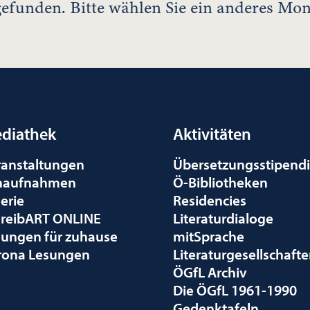
efunden. Bitte wählen Sie ein anderes Mon
diathek
Aktivitäten
ranstaltungen
Übersetzungsstipend
naufnahmen
Ö-Bibliotheken
erie
Residencies
hreibART ONLINE
Literaturdialoge
sungen für zuhause
mitSprache
rona Lesungen
Literaturgesellschaft
ÖGfL Archiv
Die ÖGfL 1961-1990
Gedenktafeln