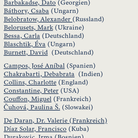
Barbakadse, Dato
(Georgien)
Báthory, Csaba
(Ungarn)
Belobratow, Alexander
(Russland)
Belorusets, Mark
(Ukraine)
Bessa, Carla
(Deutschland)
Blaschtik, Éva
(Ungarn)
Burnett, David
(Deutschland)
Campos, José Aníbal
(Spanien)
Chakrabarti, Debabrata
(Indien)
Collins, Charlotte
(England)
Constantine, Peter
(USA)
Couffon, Miguel
(Frankreich)
Čuhová, Paulina Š.
(Slowakei)
De Daran, Dr. Valerie (Frankreich)
Díaz Solar, Francisco
(Kuba)
Durakovic, Irma (Bosnien)