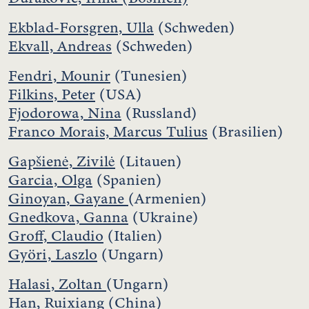
Ekblad-Forsgren, Ulla
(Schweden)
Ekvall, Andreas
(Schweden)
Fendri, Mounir
(Tunesien)
Filkins, Peter
(USA)
Fjodorowa, Nina
(Russland)
Franco Morais, Marcus Tulius
(Brasilien)
Gapšienė, Zivilė
(Litauen)
Garcia, Olga
(Spanien)
Ginoyan, Gayane
(Armenien)
Gnedkova, Ganna
(Ukraine)
Groff, Claudio
(Italien)
Györi, Laszlo
(Ungarn)
Halasi, Zoltan
(Ungarn)
Han, Ruixiang
(China)