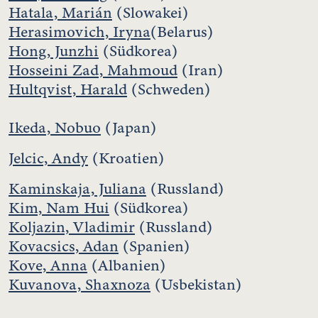
Hatala, Marián
(Slowakei)
Herasimovich, Iryna
(Belarus)
Hong, Junzhi
(Südkorea)
Hosseini Zad, Mahmoud
(Iran)
Hultqvist, Harald
(Schweden)
Ikeda, Nobuo
(Japan)
Jelcic, Andy
(Kroatien)
Kaminskaja, Juliana
(Russland)
Kim, Nam Hui
(Südkorea)
Koljazin, Vladimir
(Russland)
Kovacsics, Adan
(Spanien)
Kove, Anna
(Albanien)
Kuvanova, Shaxnoza
(Usbekistan)