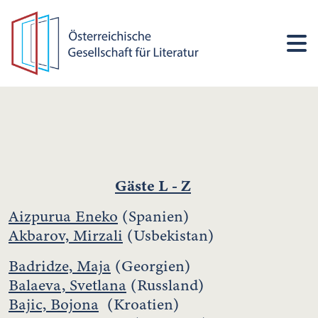
Gäste L - Z
Aizpurua Eneko
(Spanien)
Akbarov, Mirzali
(Usbekistan)
Badridze, Maja
(Georgien)
Balaeva, Svetlana
(Russland)
Bajic, Bojona
(Kroatien)