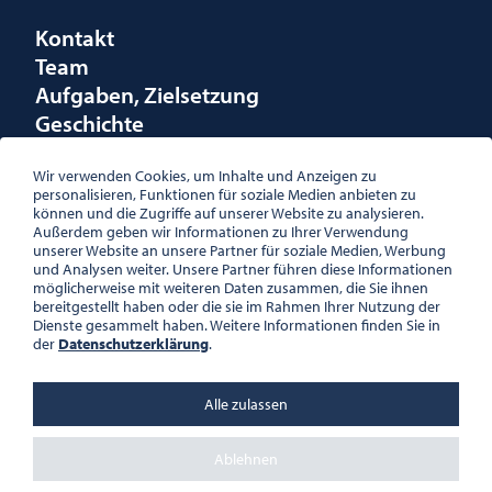
Kontakt
Team
Aufgaben, Zielsetzung
Geschichte
Räumlichkeiten
Förderungen
Wir verwenden Cookies, um Inhalte und Anzeigen zu
personalisieren, Funktionen für soziale Medien anbieten zu
Logo
können und die Zugriffe auf unserer Website zu analysieren.
Außerdem geben wir Informationen zu Ihrer Verwendung
unserer Website an unsere Partner für soziale Medien, Werbung
und Analysen weiter. Unsere Partner führen diese Informationen
möglicherweise mit weiteren Daten zusammen, die Sie ihnen
bereitgestellt haben oder die sie im Rahmen Ihrer Nutzung der
ÖSTERREICHISCHE
Dienste gesammelt haben. Weitere Informationen finden Sie in
GESELLSCHAFT FÜR LITERATUR
der
Datenschutzerklärung
.
PALAIS WILCZEK, HERRENGASSE
5, STIEGE 1, 2. STOCK, 1010 WIEN
TEL. + 43 1 533 81 59
Alle zulassen
OFFICE(AT)OGL.AT
ZVR-NR.: 508018443
BÜROZEITEN: MO – DO 10:00 –
Ablehnen
16:00 UHR, FR 10:00 – 13:00 UHR
DATENSCHUTZ