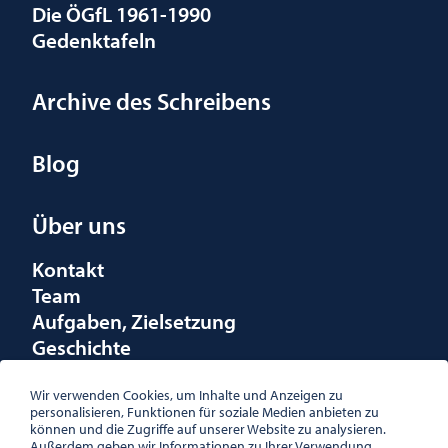
Die ÖGfL 1961-1990
Gedenktafeln
Archive des Schreibens
Blog
Über uns
Kontakt
Team
Aufgaben, Zielsetzung
Geschichte
Räumlichkeiten
Wir verwenden Cookies, um Inhalte und Anzeigen zu
Förderungen
personalisieren, Funktionen für soziale Medien anbieten zu
Logo
können und die Zugriffe auf unserer Website zu analysieren.
Außerdem geben wir Informationen zu Ihrer Verwendung