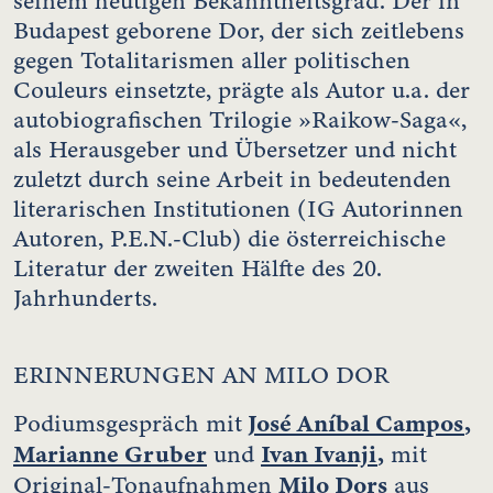
seinem heutigen Bekanntheitsgrad. Der in
Budapest geborene Dor, der sich zeitlebens
gegen Totalitarismen aller politischen
Couleurs einsetzte, prägte als Autor u.a. der
autobiografischen Trilogie »Raikow-Saga«,
als Herausgeber und Übersetzer und nicht
zuletzt durch seine Arbeit in bedeutenden
literarischen Institutionen (IG Autorinnen
Autoren, P.E.N.-Club) die österreichische
Literatur der zweiten Hälfte des 20.
Jahrhunderts.
ERINNERUNGEN AN MILO DOR
José Aníbal Campos
,
Podiumsgespräch mit
Marianne Gruber
Ivan Ivanji
,
und
mit
Milo Dor
s
Original-Tonaufnahmen
aus