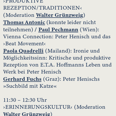
›PRODUKTIVE
REZEPTION/TRADITIONEN‹
Walter Grünzweig
(Moderation
)
Thomas Antonic
(konnte leider nicht
/
Paul Pechmann
teilnehmen)
(Wien):
Vienna Connection: Peter Henisch und das
›Beat Movement‹
Paola Quadrelli
(Mailand): Ironie und
Möglichkeitssinn: Kritische und produktive
Rezeption von E.T.A. Hoffmanns Leben und
Werk bei Peter Henisch
Gerhard Fuchs
(Graz): Peter Henischs
»Suchbild mit Katze«
11:30 – 12:30 Uhr
›ERINNERUNGSKULTUR‹ (Moderation
Walter Grünzweig
)