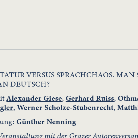
TATUR VERSUS SPRACHCHAOS. MAN 
AN DEUTSCH?
it
Alexander Giese
,
Gerhard Ruiss
,
Othma
gler
,
Werner Scholze-Stubenrecht
,
Matth
tung:
Günther Nenning
eranstaltung mit der Grazer Autorenversa