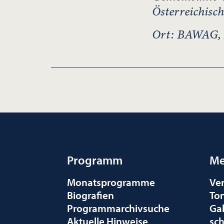
Österreichisc
Ort: BAWAG, H
Programm
Me
Monatsprogramme
Ve
Biografien
To
Programmarchivsuche
Gal
Aktuelle Hinweise
sc