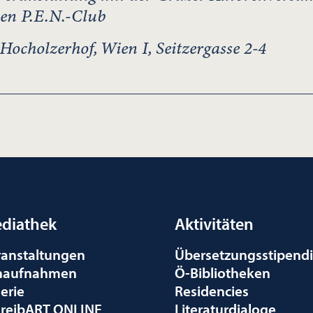
hen P.E.N.-Club
ocholzerhof, Wien I, Seitzergasse 2-4
diathek
Aktivitäten
ranstaltungen
Übersetzungsstipend
naufnahmen
Ö-Bibliotheken
erie
Residencies
hreibART ONLINE
Literaturdialoge