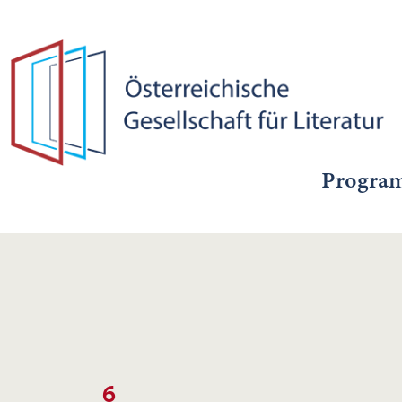
Progra
6