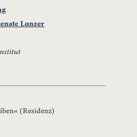
ng
enate Lunzer
nstitut
iben« (Residenz)