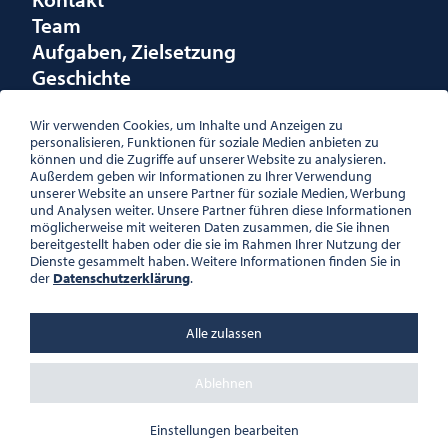
Team
Aufgaben, Zielsetzung
Geschichte
Räumlichkeiten
Förderungen
Wir verwenden Cookies, um Inhalte und Anzeigen zu
personalisieren, Funktionen für soziale Medien anbieten zu
Logo
können und die Zugriffe auf unserer Website zu analysieren.
Außerdem geben wir Informationen zu Ihrer Verwendung
unserer Website an unsere Partner für soziale Medien, Werbung
und Analysen weiter. Unsere Partner führen diese Informationen
möglicherweise mit weiteren Daten zusammen, die Sie ihnen
bereitgestellt haben oder die sie im Rahmen Ihrer Nutzung der
ÖSTERREICHISCHE
Dienste gesammelt haben. Weitere Informationen finden Sie in
GESELLSCHAFT FÜR LITERATUR
der
Datenschutzerklärung
.
PALAIS WILCZEK, HERRENGASSE
5, STIEGE 1, 2. STOCK, 1010 WIEN
TEL. + 43 1 533 81 59
Alle zulassen
OFFICE(AT)OGL.AT
ZVR-NR.: 508018443
BÜROZEITEN: MO – DO 10:00 –
Ablehnen
16:00 UHR, FR 10:00 – 13:00 UHR
DATENSCHUTZ
Einstellungen bearbeiten