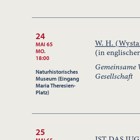
24
W. H. (Wyst
MAI 65
(in englische
MO.
18:00
Gemeinsame Ve
Naturhistorisches
Gesellschaft
Museum (Eingang
Maria Theresien-
Platz)
25
IST DAS J