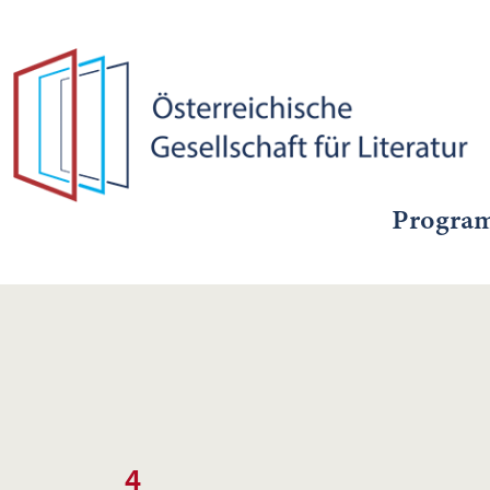
Progra
4