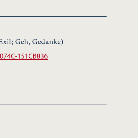
Exil
; Geh, Gedanke)
0074C-151CB836