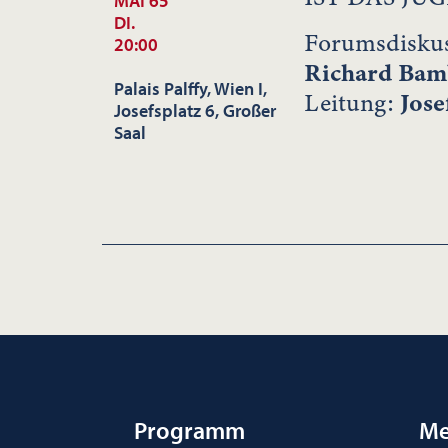
MAI 65
DI.
Forumsdiskus
20:00
Richard Bam
Palais Palffy, Wien I,
Leitung:
Jose
Josefsplatz 6, Großer
Saal
Programm
Me