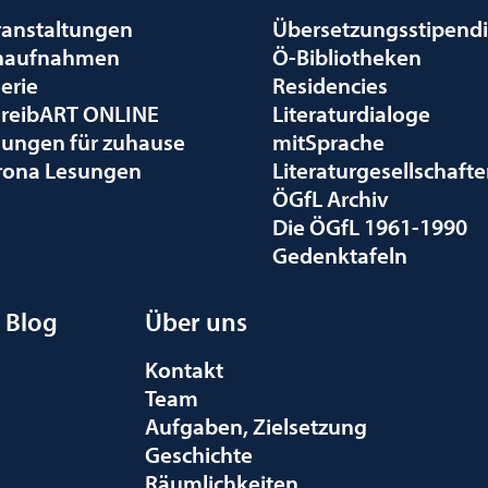
ranstaltungen
Übersetzungsstipend
naufnahmen
Ö-Bibliotheken
erie
Residencies
hreibART ONLINE
Literaturdialoge
sungen für zuhause
mitSprache
rona Lesungen
Literaturgesellschaft
ÖGfL Archiv
Die ÖGfL 1961-1990
Gedenktafeln
Blog
Über uns
Kontakt
Team
Aufgaben, Zielsetzung
Geschichte
Räumlichkeiten