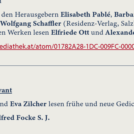
n"
 den Herausgebern
Elisabeth Pablé
,
Barba
Wolfgang
Schaffler
(Residenz-Verlag, Sal
en Werken lesen
Elfriede Ott
und
Alexand
ediathek.at/atom/01782A28-1DC-009FC-000
vant
nd
Eva Zilcher
lesen frühe und neue Gedic
fred Focke S. J.