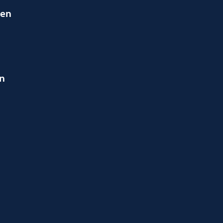
ien
en