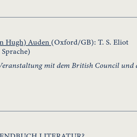
an Hugh) Auden
(Oxford/GB): T. S. Eliot
r Sprache)
ranstaltung mit dem British Council und de
UGENDBUCH LITERATUR?